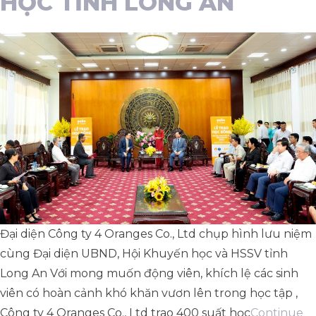
HỌC TỈNH LONG AN
Đại diện Công ty 4 Oranges Co., Ltd chụp hình lưu niệm
cùng Đại diện UBND, Hội Khuyến học và HSSV tỉnh
Long An Với mong muốn động viên, khích lệ các sinh
viên có hoàn cảnh khó khăn vươn lên trong học tập ,
Công ty 4 Oranges Co., Ltd trao 400 suất học
Continue