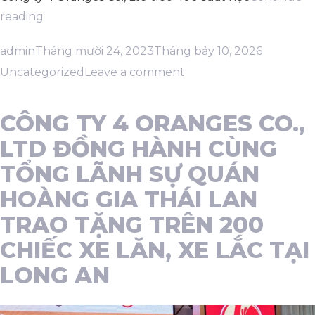
“CÔNG
reading
TY
Posted
Posted
admin
Tháng mười 24, 2023
Tháng bảy 10, 2026
4
by
on
in
Uncategorized
Leave a comment
ORANGES
CÔNG
CO.,
TY
LTD
CÔNG TY 4 ORANGES CO.,
TRAO
4
LTD ĐỒNG HÀNH CÙNG
TẶNG
ORANGES
TỔNG LÃNH SỰ QUÁN
400
CO.,
HOÀNG GIA THÁI LAN
SUẤT
LTD
HỌC
TRAO TẶNG TRÊN 200
TRAO
BỔNG
TẶNG
CHIẾC XE LĂN, XE LẮC TẠI
CHO
400
LONG AN
HỌC
SUẤT
SINH
HỌC
SINH