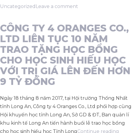
by
on
in
Uncategorized
Leave a comment
ORAN
CÔNG
CO.,
TY
LTD
CÔNG TY 4 ORANGES CO.,
DÀNH
4
LTD LIÊN TỤC 10 NĂM
HƠN
ORANGES
TRAO TẶNG HỌC BỔNG
1,6
CO.,
CHO HỌC SINH HIẾU HỌC
TỶ
LTD
ĐỒNG
VỚI TRỊ GIÁ LÊN ĐẾN HƠN
DÀNH
TRAO
HƠN
9 TỶ ĐỒNG
TẶNG
1,6
HỌC
TỶ
Ngày 18 tháng 8 năm 2017, tại Hội trường Thống Nhất
BỔNG
ĐỒNG
tỉnh Long An, Công ty 4 Oranges Co., Ltd phối hợp cùng
CHO
TRAO
Hội khuyến học tỉnh Long An, Sở GD & ĐT, Ban quản lí
HỌC
TẶNG
khu kinh tế Long An tiến hành buổi lễ trao học bổng
SINH
HỌC
“CÔN
cho học sinh hiếu học Tỉnh Long
Continue reading
HIẾU