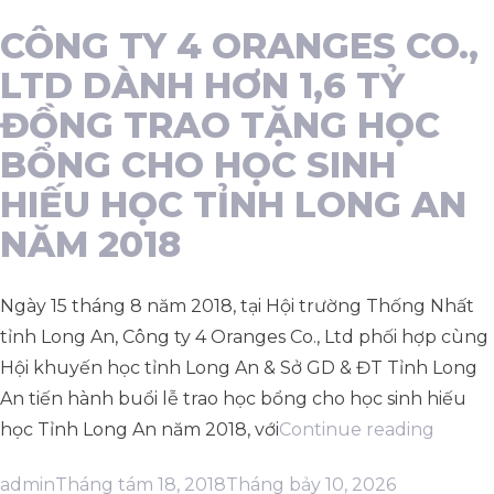
THÁI
TY
HỘ
CÔNG TY 4 ORANGES CO.,
10
LAN
4
LTD DÀNH HƠN 1,6 TỶ
TỶ
TRAO
ORANGES
ĐỒNG TRAO TẶNG HỌC
ĐỒNG
TẶNG
ỦNG
BỔNG CHO HỌC SINH
PHÒNG
TRÊN
HỘ
CHỐNG
HIẾU HỌC TỈNH LONG AN
200
10
DỊCH
CHIẾC
TỶ
NĂM 2018
COVID-
XE
ĐỒNG
19”
LĂN,
PHÒNG
Ngày 15 tháng 8 năm 2018, tại Hội trường Thống Nhất
XE
CHỐNG
tỉnh Long An, Công ty 4 Oranges Co., Ltd phối hợp cùng
LẮC
DỊCH
Hội khuyến học tỉnh Long An & Sở GD & ĐT Tỉnh Long
TẠI
COVID-
An tiến hành buổi lễ trao học bổng cho học sinh hiếu
LONG
19
“CÔN
học Tỉnh Long An năm 2018, với
Continue reading
TY
AN
Posted
Posted
admin
Tháng tám 18, 2018
Tháng bảy 10, 2026
4