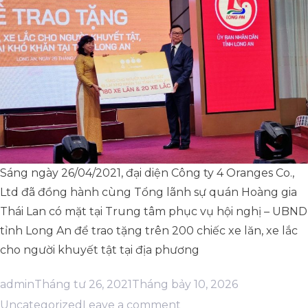
BỔNG
VIÊN
CHO
HIẾU
HỌC
HỌC
SINH
TỈNH
SINH
LONG
AN”
VIÊN
HIẾU
HỌC
Sáng ngày 26/04/2021, đại diện Công ty 4 Oranges Co.,
TỈNH
Ltd đã đồng hành cùng Tổng lãnh sự quán Hoàng gia
LONG
Thái Lan có mặt tại Trung tâm phục vụ hội nghị – UBND
AN
tỉnh Long An để trao tặng trên 200 chiếc xe lăn, xe lắc
cho người khuyết tật tại địa phương
Posted
Posted
admin
Tháng tư 26, 2021
Tháng bảy 10, 2026
by
on
in
Uncategorized
Leave a comment