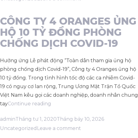
CÔNG
TY
CÔNG TY 4 ORANGES ỦNG
4
HỘ 10 TỶ ĐỒNG PHÒNG
ORANGES
CHỐNG DỊCH COVID-19
CO.,
LTD
Hưởng ứng Lễ phát động “Toàn dân tham gia ủng hộ
ĐỒNG
phòng chống dịch Covid-19”, Công ty 4 Oranges ủng hộ
HÀNH
10 tỷ đồng. Trong tình hình tốc độ các ca nhiễm Covid-
CÙNG
19 có nguy cơ lan rộng, Trung Ương Mặt Trận Tổ Quốc
TỔNG
Việt Nam kêu gọi các doanh nghiệp, doanh nhân chung
LÃNH
“CÔNG
tay
Continue reading
SỰ
TY
QUÁN
Posted
Posted
admin
Tháng tư 1, 2020
Tháng bảy 10, 2026
4
HOÀNG
by
on
in
Uncategorized
Leave a comment
ORANGES
GIA
CÔNG
ỦNG